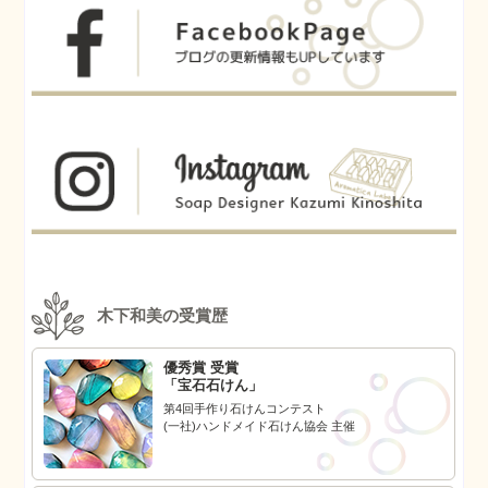
木下和美の受賞歴
優秀賞 受賞
「宝石石けん」
第4回手作り石けんコンテスト
(一社)ハンドメイド石けん協会 主催