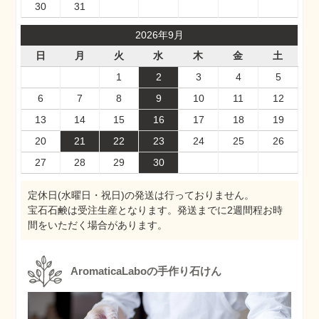
30
31
2026年9月
日
月
火
水
木
金
土
1
2
3
4
5
6
7
8
9
10
11
12
13
14
15
16
17
18
19
20
21
22
23
24
25
26
27
28
29
30
定休日(水曜日・祝日)の発送は行っておりません。
宝石石鹸は受注生産となります。発送までに2週間程お時
間をいただく場合があります。
AromaticaLaboの手作り石けん