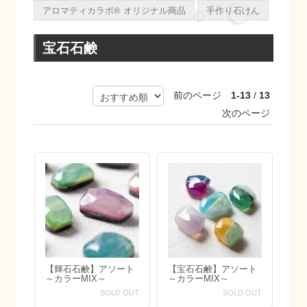
アロマティカラボ® オリジナル商品
手作り石けん
宝石石鹸
前のページ
1-13
/
13
次のページ
【輝石石鹸】アソート
【宝石石鹸】アソート
～カラーMIX～
～カラーMIX～
SOLD OUT
SOLD OUT