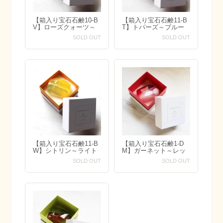
【箱入り宝石石鹸10-B
【箱入り宝石石鹸11-B
V】ローズクォーツ～
T】トパーズ～ブルー
ピンク＆パープル系カ
＆ピンク系カラー～
SOLD OUT
SOLD OUT
ラー～
【箱入り宝石石鹸11-B
【箱入り宝石石鹸1-D
W】シトリン～ライト
M】ガーネット～レッ
グリーン＆オレンジ系
ド＆ホワイト系カラー
SOLD OUT
SOLD OUT
カラー～
～