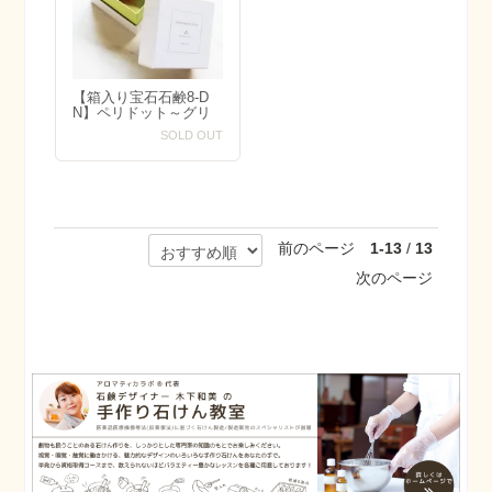
【箱入り宝石石鹸8-D
N】ペリドット～グリ
ーン＆ブラウン系カラ
SOLD OUT
ー～
前のページ
1-13
/
13
次のページ