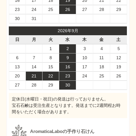
16
17
18
19
20
21
22
23
24
25
26
27
28
29
30
31
2026年9月
日
月
火
水
木
金
土
1
2
3
4
5
6
7
8
9
10
11
12
13
14
15
16
17
18
19
20
21
22
23
24
25
26
27
28
29
30
定休日(水曜日・祝日)の発送は行っておりません。
宝石石鹸は受注生産となります。発送までに2週間程お時
間をいただく場合があります。
AromaticaLaboの手作り石けん