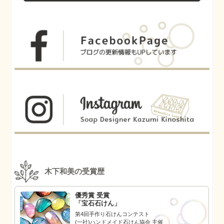
木下和美の受賞歴
優秀賞 受賞
「宝石石けん」
第4回手作り石けんコンテスト
(一社)ハンドメイド石けん協会 主催