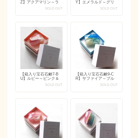
Z】アクアマリン～ラ
Y】エメラルド～グリ
イトブルー系カラー～
ーン系カラー～
SOLD OUT
SOLD OUT
【箱入り宝石石鹸7-B
【箱入り宝石石鹸9-C
U】ルビー～ピンク＆
R】サファイア～ブル
オレンジ系カラー～
ー＆ホワイト系カラー
SOLD OUT
SOLD OUT
～