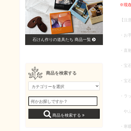
※現
【注
・お
石けん作りの道具たち 商品一覧
・直
・宝
商品を検索する
・宝
・ラ
やぶ
商品を検索する
・寒