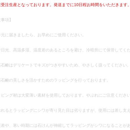
在受注生産となっております。発送までに10日程お時間をいただきます
意事項】
手元に届きましたら、お早めにご使用ください。
射日光、高温多湿、温度差のあるところを避け、冷暗所にて保管してく
石石鹸はデリケートでキズがつきやすいため、やさしく扱ってください
石石鹸の美しさを活かすためのラッピングを行っております。
ッピング材は大変薄い素材を使用しております。やぶれにご注意くださ
れるとラッピングにシワが寄り見た目は劣りますが、使用には差し支
暖差や、寒い時期には石けんが伸縮してラッピングがシワになることが