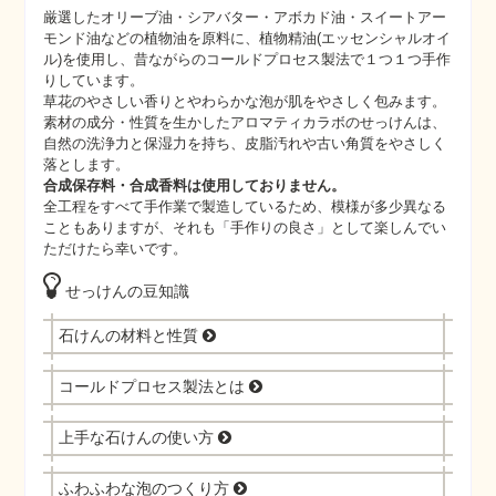
厳選したオリーブ油・シアバター・アボカド油・スイートアー
モンド油などの植物油を原料に、植物精油(エッセンシャルオイ
ル)を使用し、昔ながらのコールドプロセス製法で１つ１つ手作
りしています。
草花のやさしい香りとやわらかな泡が肌をやさしく包みます。
素材の成分・性質を生かしたアロマティカラボのせっけんは、
自然の洗浄力と保湿力を持ち、皮脂汚れや古い角質をやさしく
落とします。
合成保存料・合成香料は使用しておりません。
全工程をすべて手作業で製造しているため、模様が多少異なる
こともありますが、それも「手作りの良さ」として楽しんでい
ただけたら幸いです。
せっけんの豆知識
石けんの材料と性質
コールドプロセス製法とは
上手な石けんの使い方
ふわふわな泡のつくり方