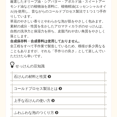
厳選したオリーブ油・シアバター・アボカド油・スイートアー
モンド油などの植物油を原料に、植物精油(エッセンシャルオイ
ル)を使用し、昔ながらのコールドプロセス製法で１つ１つ手作
りしています。
草花のやさしい香りとやわらかな泡が肌をやさしく包みます。
素材の成分・性質を生かしたアロマティカラボのせっけんは、
自然の洗浄力と保湿力を持ち、皮脂汚れや古い角質をやさしく
落とします。
合成保存料・合成香料は使用しておりません。
全工程をすべて手作業で製造しているため、模様が多少異なる
こともありますが、それも「手作りの良さ」として楽しんでい
ただけたら幸いです。
せっけんの豆知識
石けんの材料と性質
コールドプロセス製法とは
上手な石けんの使い方
ふわふわな泡のつくり方