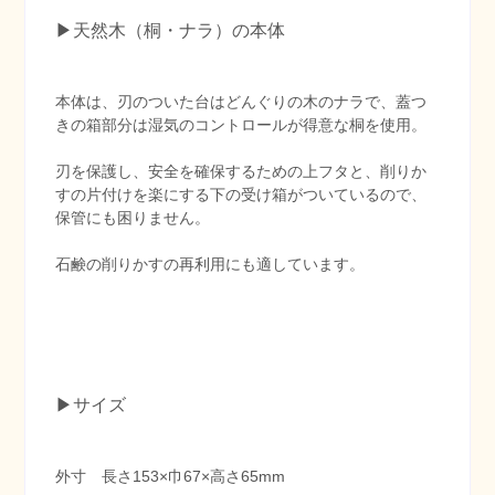
▶︎天然木（桐・ナラ）の本体
本体は、刃のついた台はどんぐりの木のナラで、蓋つ
きの箱部分は湿気のコントロールが得意な桐を使用。
刃を保護し、安全を確保するための上フタと、削りか
すの片付けを楽にする下の受け箱がついているので、
保管にも困りません。
石鹸の削りかすの再利用にも適しています。
▶︎サイズ
外寸 長さ153×巾67×高さ65mm