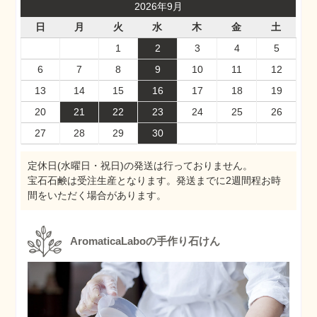
2026年9月
日
月
火
水
木
金
土
1
2
3
4
5
6
7
8
9
10
11
12
13
14
15
16
17
18
19
20
21
22
23
24
25
26
27
28
29
30
定休日(水曜日・祝日)の発送は行っておりません。
宝石石鹸は受注生産となります。発送までに2週間程お時
間をいただく場合があります。
AromaticaLaboの手作り石けん